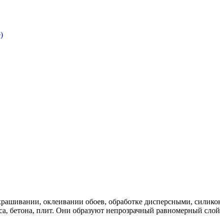
)
ашивании, оклеивании обоев, обработке дисперсными, силико
пса, бетона, плит. Они образуют непрозрачный равномерный сло