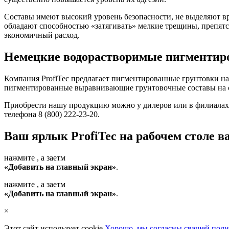
Составы имеют высокий уровень безопасности, не выделяют вр
обладают способностью «затягивать» мелкие трещины, препятс
экономичный расход.
Немецкие водорастворимые пигментиро
Компания ProfiTec предлагает пигментированные грунтовки на 
пигментированные выравнивающие грунтовочные составы на ос
Приобрести нашу продукцию можно у дилеров или в филиалах, 
телефона 8 (800) 222-23-20.
Ваш ярлык ProfiTec на рабочем столе в
нажмите
, а заетм
«Добавить на главный экран»
.
нажмите
, а заетм
«Добавить на главный экран»
.
×
Этот сайт использует cookie.
Хорошо, мы согласны с
вашей поли