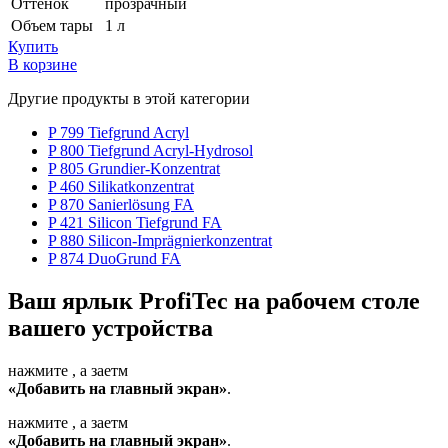
Оттенок
прозрачный
Объем тары
1 л
Купить
В корзине
Другие продукты в этой категории
P 799 Tiefgrund Acryl
P 800 Tiefgrund Acryl-Hydrosol
P 805 Grundier-Konzentrat
P 460 Silikatkonzentrat
P 870 Sanierlösung FA
P 421 Silicon Tiefgrund FA
P 880 Silicon-Imprägnierkonzentrat
P 874 DuoGrund FA
Ваш ярлык ProfiTec на рабочем столе
вашего устройства
нажмите
, а заетм
«Добавить на главный экран»
.
нажмите
, а заетм
«Добавить на главный экран»
.